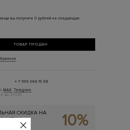
 вещи вы получите 0 рублей на следующую
ТОВАР ПРОДАН
збранное
+ 7 996 066 15 88
 в
MAX
,
Telegram
0 до 21:00)
ЬНАЯ СКИДКА НА
10%
ОКУПКУ