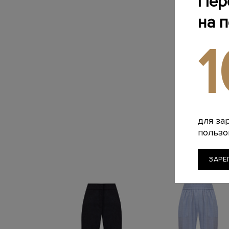
Пер
на 
для за
пользо
ЗАРЕ