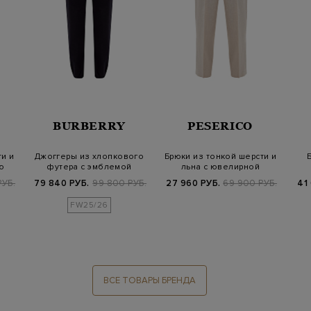
BURBERRY
PESERICO
и и
Джоггеры из хлопкового
Брюки из тонкой шерсти и
ю
футера с эмблемой
льна с ювелирной
Equestrian Kn…
цепочкой Pun…
РУБ.
79 840 РУБ.
99 800 РУБ.
27 960 РУБ.
69 900 РУБ.
41
FW25/26
ВСЕ ТОВАРЫ БРЕНДА