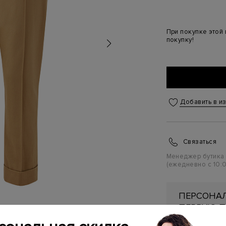
При покупке этой
покупку!
Добавить в и
Связаться
Менеджер бутика
(ежедневно с 10:0
ПЕРСОНАЛ
ПЕРВУЮ П
Подробнее