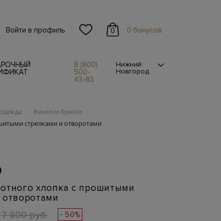
Войти в профиль
0 бонусов
0
АРОЧНЫЙ
8 (800)
Нижний
Новгород
ИФИКАТ
500-
43-83
одежда
Женские брюки
/
ошитыми стрелками и отворотами
O
лотного хлопка с прошитыми
и отворотами
27 800 руб.
- 50%