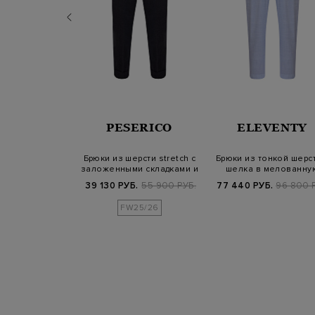
EPPE DI
PESERICO
ELEVENTY
ABITO
брюки-клеш с
Брюки из шерсти stretch с
Брюки из тонкой шерст
ым эффектом и
заложенными складками и
шелка в мелованну
щипами
отво…
клетку
Б.
99 200 РУБ.
39 130 РУБ.
55 900 РУБ.
77 440 РУБ.
96 800 
SS25
FW25/26