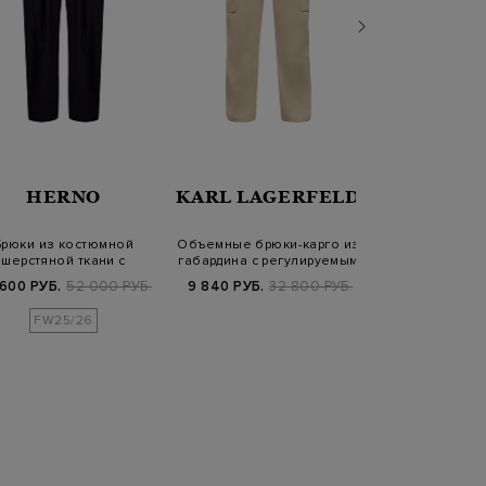
LOR
HERNO
KARL LAGERFELD
ANTONI
Брюки из костюмной
Объемные брюки-карго из
Широкие брюки
шерстяной ткани с
габардина с регулируемым
крапивного во
защипами
нижни…
 600 РУБ.
52 000 РУБ.
9 840 РУБ.
32 800 РУБ.
53 880 РУБ.
8
FW25/26
SS2