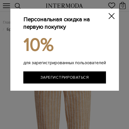
0
Персональная скидка на
Главная
Женщинам
Женская одежда
Женские брюки
/
/
/
первую покупку
Брюки из льна в стиле спортшик с трикотажным поясом
/
10%
для зарегистрированных пользователей
ЗАРЕГИСТРИРОВАТЬСЯ