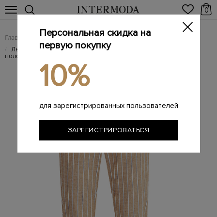
0
Персональная скидка на
Главная
Женщинам
Женская одежда
Женские брюки
/
/
/
первую покупку
Льняные брюки прямого кроя с принтом в двухцветную
/
полоску
10%
для зарегистрированных пользователей
ЗАРЕГИСТРИРОВАТЬСЯ