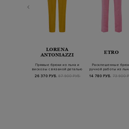
LORENA
PORTOFINO
ETRO
ANTONIAZZI
брюки-палаццо
Прямые брюки из льна и
Расклешенные брюк
ацетата и шелка
вискозы с вязаной деталью
ручной работы из льн
на шл…
шелка
.
129 800 РУБ.
26 370 РУБ.
87 900 РУБ.
14 780 РУБ.
73 900 Р
SS25