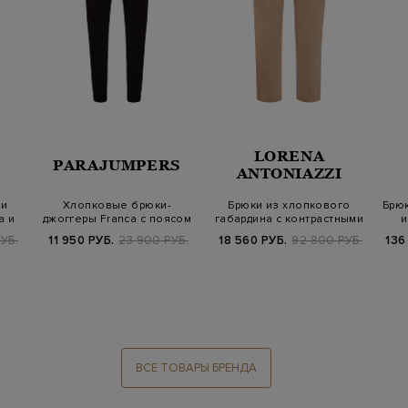
LORENA
PARAJUMPERS
ANTONIAZZI
и
Хлопковые брюки-
Брюки из хлопкового
Брюк
а и
джоггеры Franca с поясом
габардина с контрастными
и
на кулиске
лампасами…
УБ.
11 950 РУБ.
23 900 РУБ.
18 560 РУБ.
92 800 РУБ.
136
ВСЕ ТОВАРЫ БРЕНДА