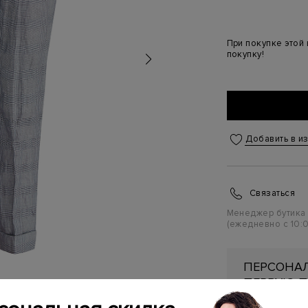
При покупке этой
покупку!
Добавить в и
Связаться
Менеджер бутика
(ежедневно с 10:0
ПЕРСОНАЛ
ПЕРВУЮ П
Подробнее