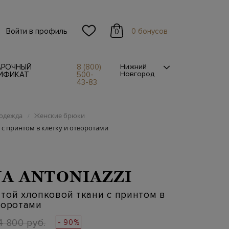
Войти в профиль
0 бонусов
0
АРОЧНЫЙ
8 (800)
Нижний
Новгород
ИФИКАТ
500-
43-83
одежда
Женские брюки
/
с принтом в клетку и отворотами
A ANTONIAZZI
той хлопковой ткани с принтом в
воротами
4 800 руб.
- 90%