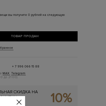
 вещи вы получите 0 рублей на следующую
ТОВАР ПРОДАН
збранное
+ 7 996 066 15 88
 в
MAX
,
Telegram
0 до 21:00)
ЬНАЯ СКИДКА НА
10%
ОКУПКУ