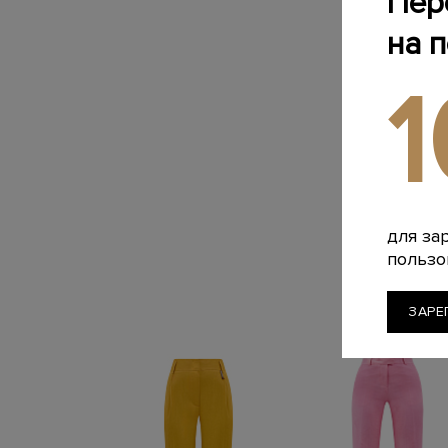
Пер
на 
для за
пользо
ЗАРЕ