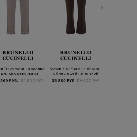
BRUNELLO
BRUNELLO
PESER
CUCINELLI
CUCINELLI
и Travelwear из хлопка
Брюки Kick Flare из бархата
Джоггеры из м
 шелка с цепочками
с блестящей петелькой
хлопка и ш
Мониль
карманам
 360 РУБ.
194 800 РУБ.
35 880 РУБ.
119 600 РУБ.
47 400 РУБ.