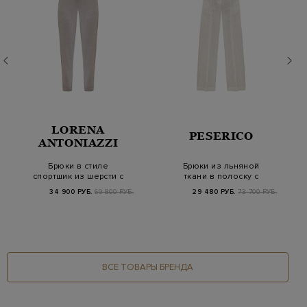
LORENA
PESERICO
ANTONIAZZI
Брюки в стиле
Брюки из льняной
спортшик из шерсти с
ткани в полоску с
поясом на кулиске и…
миниатюрными
34 900 РУБ.
69 800 РУБ.
29 480 РУБ.
73 700 РУБ.
пайетк…
ВСЕ ТОВАРЫ БРЕНДА