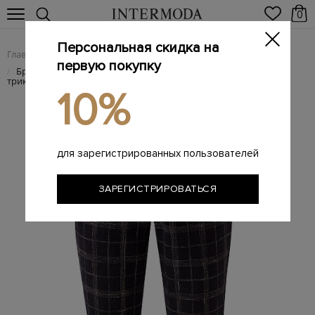
0
Персональная скидка на
Главная
Женщинам
Женская одежда
Женские брюки
/
/
/
первую покупку
Брюки в стиле спортшик из шерстяной фланели с
/
трикотажной отделкой
10%
для зарегистрированных пользователей
ЗАРЕГИСТРИРОВАТЬСЯ