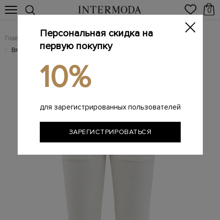
0
Персональная скидка на
Главная
Женщинам
Женская одежда
Женские брюки
/
/
/
первую покупку
Вязаные брюки-джоггеры из шерсти и шелка
/
10%
для зарегистрированных пользователей
ЗАРЕГИСТРИРОВАТЬСЯ