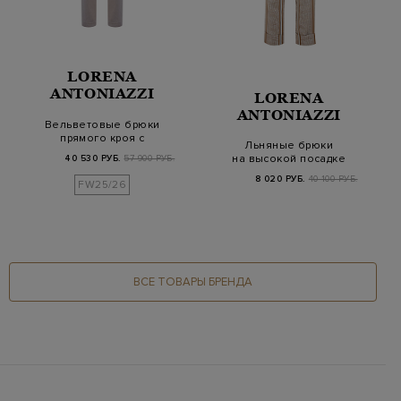
LORENA
ANTONIAZZI
LORENA
ANTONIAZZI
Вельветовые брюки
прямого кроя с
Льняные брюки
кожаной нашивкой
на высокой посадке
40 530 РУБ.
57 900 РУБ.
с вплетенными
8 020 РУБ.
40 100 РУБ.
FW25/26
трехцве…
ВСЕ ТОВАРЫ БРЕНДА