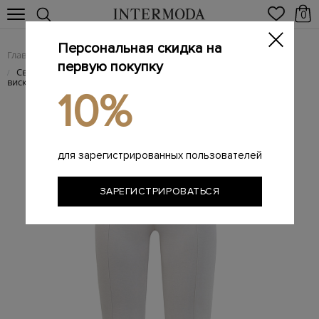
0
Персональная скидка на
Главная
Женщинам
Женская одежда
Женские брюки
/
/
/
первую покупку
Светлые брюки облегающего кроя из&nbsp;эластичной
/
вискозы
10%
для зарегистрированных пользователей
ЗАРЕГИСТРИРОВАТЬСЯ