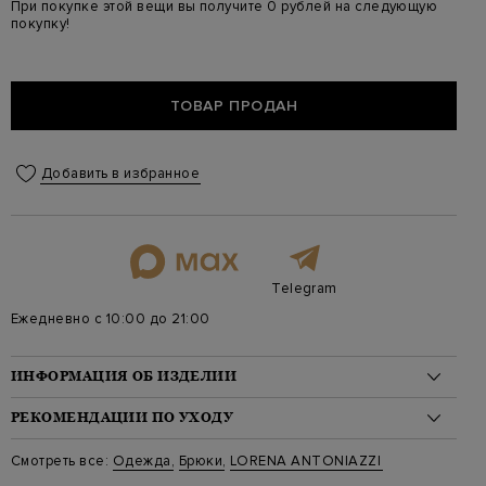
При покупке этой вещи вы получите 0 рублей на следующую
покупку!
ТОВАР ПРОДАН
Добавить в избранное
Telegram
Ежедневно с 10:00 до 21:00
ИНФОРМАЦИЯ ОБ ИЗДЕЛИИ
Материал: шерсть 96%, эластан 4%
РЕКОМЕНДАЦИИ ПО УХОДУ
На модели: 175/81/61/91 на модели размер 42
Стиль: Зауженные, Укороченные, Однотонный, Высокая
Стирка: Стирка запрещена
Смотреть все:
Одежда
,
Брюки
,
LORENA ANTONIAZZI
посадка
Отбеливание: Отбеливание запрещено