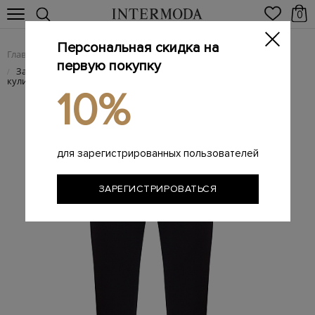
0
Персональная скидка на
Главная
Женщинам
Женская одежда
Женские брюки
/
/
/
первую покупку
Зауженные брюки из шерсти с трикотажным поясом на
/
кулиске
10%
для зарегистрированных пользователей
ЗАРЕГИСТРИРОВАТЬСЯ