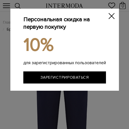
0
Персональная скидка на
Главная
Женщинам
Женская одежда
Женские брюки
/
/
/
первую покупку
Брюки на трикотажном поясе с люрексом и лампасами
/
10%
для зарегистрированных пользователей
ЗАРЕГИСТРИРОВАТЬСЯ