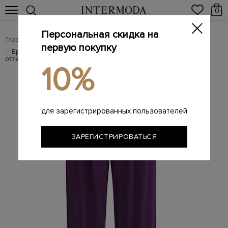
0
Персональная скидка на
Главная
Женщинам
Женская одежда
Женские брюки
/
/
/
первую покупку
Брюки свободного кроя из нежного шелка с баклажановом
/
оттенке
10%
для зарегистрированных пользователей
ЗАРЕГИСТРИРОВАТЬСЯ