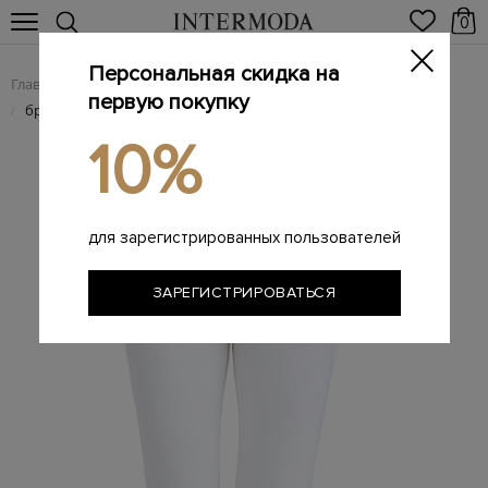
0
Персональная скидка на
Главная
Женщинам
Женская одежда
Женские брюки
/
/
/
первую покупку
брюки
/
10%
для зарегистрированных пользователей
ЗАРЕГИСТРИРОВАТЬСЯ