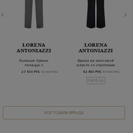
LORENA
LORENA
ANTONIAZZI
ANTONIAZZI
Льняные брюки-
Брюки из смесовой
палаццо с
шерсти со стрелками
контрастными
и кожаной деталь…
27 630 РУБ.
92 100 РУБ.
62 860 РУБ.
89 800 РУБ.
лампасами и отвор…
FW25/26
ВСЕ ТОВАРЫ БРЕНДА