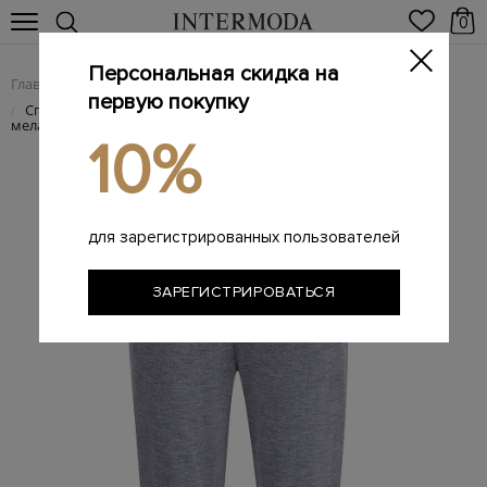
0
Персональная скидка на
Главная
Женщинам
Женская одежда
Женские брюки
/
/
/
первую покупку
Спортивные брюки из кашемира и шелка в базовом
/
меланжево-сером оттенке
10%
для зарегистрированных пользователей
ЗАРЕГИСТРИРОВАТЬСЯ