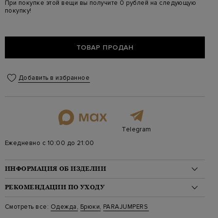
При покупке этой вещи вы получите 0 рублей на следующую
покупку!
ТОВАР ПРОДАН
Добавить в избранное
Telegram
Ежедневно с 10:00 до 21:00
ИНФОРМАЦИЯ ОБ ИЗДЕЛИИ
Материал: вискоза 68%, полиамид 28%, эластан 4%
РЕКОМЕНДАЦИИ ПО УХОДУ
На модели: 175/82/60/91 на модели размер S
Стиль: Спортивные
Стирка: Деликатная стирка при температуре воды до 30
Смотреть все:
Одежда
,
Брюки
,
PARAJUMPERS
Цвет: Розовый
градусов