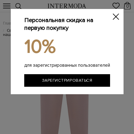
0
Персональная скидка на
Главная
Женщинам
Женская одежда
Женские брюки
/
/
/
первую покупку
Свободные брюки Kappa из эластичного интерлока с
/
нашивкой в тон
10%
для зарегистрированных пользователей
ЗАРЕГИСТРИРОВАТЬСЯ