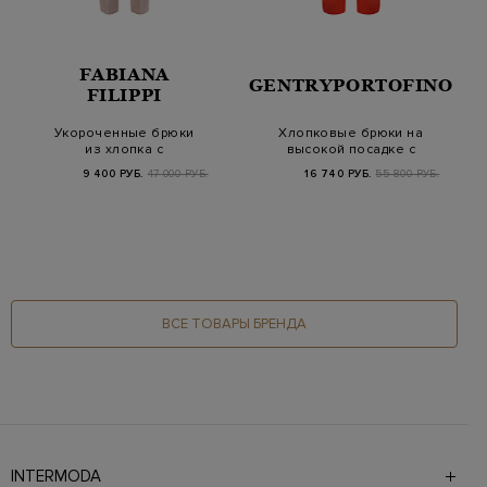
FABIANA
GENTRYPORTOFINO
FILIPPI
Укороченные брюки
Хлопковые брюки на
из хлопка с
высокой посадке с
блестящими
защипами и пугови…
9 400 РУБ.
47 000 РУБ.
16 740 РУБ.
55 800 РУБ.
цепочками
ВСЕ ТОВАРЫ БРЕНДА
INTERMODA