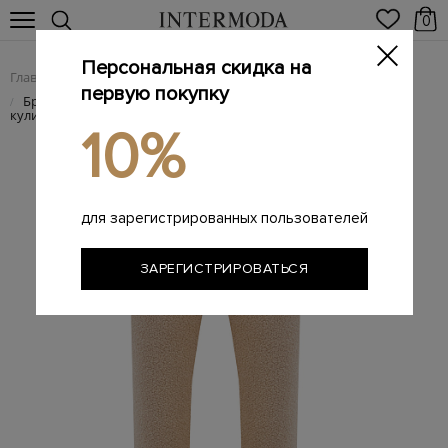
0
Персональная скидка на
Главная
Женщинам
Женская одежда
Женские брюки
/
/
/
первую покупку
Брюки Shino из фактурного шерстяного букле с поясом на
/
кулиске
10%
для зарегистрированных пользователей
ЗАРЕГИСТРИРОВАТЬСЯ