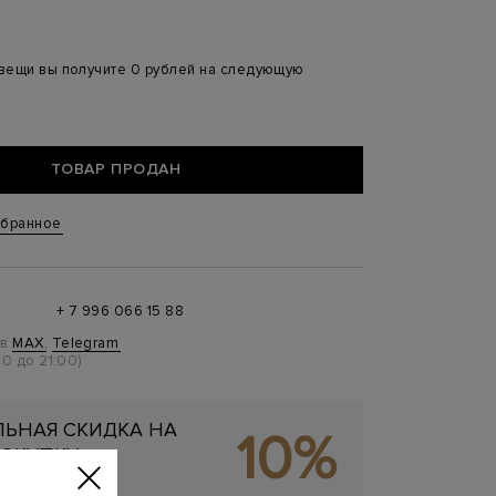
 вещи вы получите 0 рублей на следующую
ТОВАР ПРОДАН
збранное
+ 7 996 066 15 88
 в
MAX
,
Telegram
0 до 21:00)
ЬНАЯ СКИДКА НА
10%
ОКУПКУ