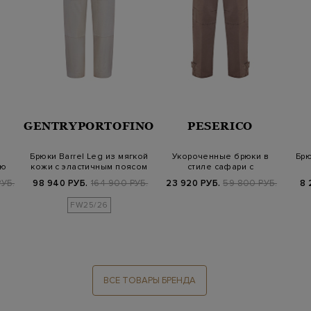
GENTRYPORTOFINO
PESERICO
Брюки Barrel Leg из мягкой
Укороченные брюки в
Брю
ую
кожи с эластичным поясом
стиле сафари с
…
регулируемым низом…
УБ.
98 940 РУБ.
164 900 РУБ.
23 920 РУБ.
59 800 РУБ.
8 
FW25/26
ВСЕ ТОВАРЫ БРЕНДА