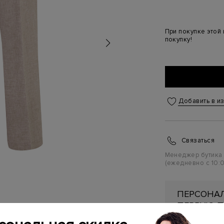
При покупке этой
покупку!
Добавить в и
Связаться
Менеджер бутика
(ежедневно с 10:0
ПЕРСОНАЛ
ПЕРВУЮ П
Подробнее