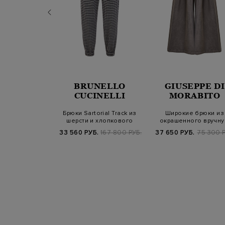
BRUNELLO
GIUSEPPE DI
LMAR
CUCINELLI
MORABITO
ные брюки с
Брюки Sartorial Track из
Широкие брюки из
лем Clomax®
шерсти и хлопкового
окрашенного вручн
ay и поя…
джерси в…
хлопка с фактурны
Б.
44 900 РУБ.
33 560 РУБ.
167 800 РУБ.
37 650 РУБ.
75 300 Р