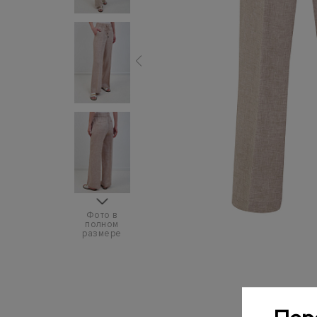
Фото в
полном
размере