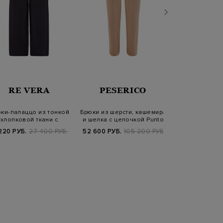
RE VERA
PESERICO
PESER
ки-палаццо из тонкой
Брюки из шерсти, кашемира
Брюки-пал
хлопковой ткани с
и шелка с цепочкой Punto
металлизир
эластичным п…
Luc…
хлопка с це
220 РУБ.
27 400 РУБ.
52 600 РУБ.
105 200 РУБ.
24 440 РУБ.