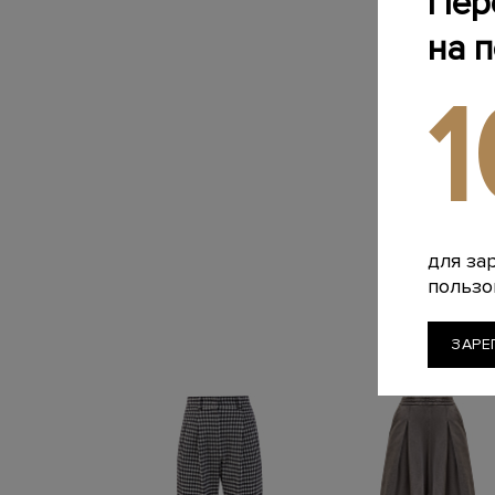
Пер
на 
для за
пользо
ЗАРЕ