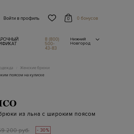
Войти в профиль
0 бонусов
0
АРОЧНЫЙ
8 (800)
Нижний
Новгород
ИФИКАТ
500-
43-83
одежда
Женские брюки
/
ким поясом на кулиске
ICO
брюки из льна с широким поясом
59 200 руб.
- 30%