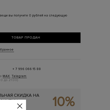
 вещи вы получите 0 рублей на следующую
ТОВАР ПРОДАН
збранное
+ 7 996 066 15 88
 в
MAX
,
Telegram
0 до 21:00)
ЬНАЯ СКИДКА НА
10%
ОКУПКУ