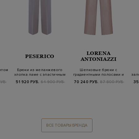
LORENA
PESERICO
ANTONIAZZI
нтом
Брюки из меланжевого
Шелковые брюки с
хлопка ламе с эластичным
градиентными полосами и
зал
поясом
эластичным по…
УБ.
51 920 РУБ.
64 900 РУБ.
70 240 РУБ.
87 800 РУБ.
35
ВСЕ ТОВАРЫ БРЕНДА