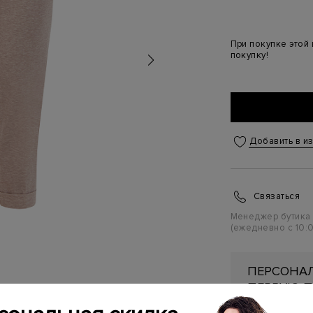
При покупке этой
покупку!
Добавить в и
Связаться
Менеджер бутика
(ежедневно с 10:0
ПЕРСОНАЛ
ПЕРВУЮ П
Подробнее