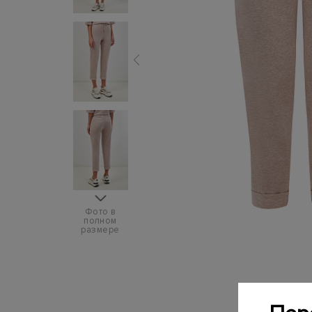
Фото в
полном
размере