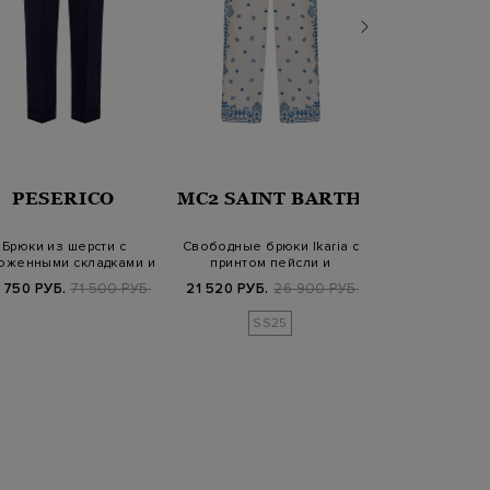
PESERICO
MC2 SAINT BARTH
JIL SA
Брюки из шерсти с
Свободные брюки Ikaria с
Однотонны
оженными складками и
принтом пейсли и
укороченног
кожаной дета…
разрезами
тонкой ш
 750 РУБ.
71 500 РУБ.
21 520 РУБ.
26 900 РУБ.
54 900 РУБ.
1
SS25