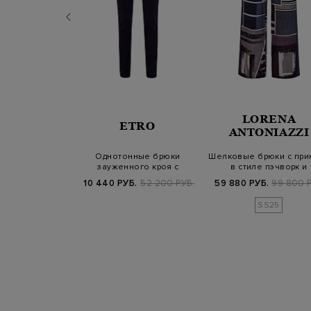
LORENA
ERICO
ETRO
ANTONIAZZI
ьняной ткани в
Однотонные брюки
Шелковые брюки с при
 миниатюрными
зауженного кроя с
в стиле пэчворк и
йетк…
прорезными карманам…
эластичным…
Б.
73 700 РУБ.
10 440 РУБ.
52 200 РУБ.
59 880 РУБ.
99 800 Р
SS25