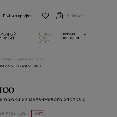
Войти в профиль
0 бонусов
0
АРОЧНЫЙ
8 (800)
Нижний
Новгород
ИФИКАТ
500-
43-83
одежда
Женские брюки
/
ого хлопка с цепочками
ICO
е брюки из меланжевого хлопка с
56 900 руб.
- 30%