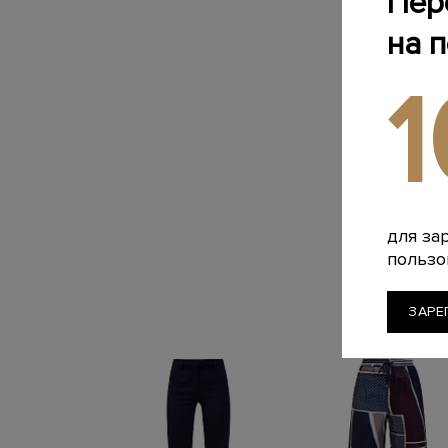
Пер
на 
для за
пользо
ЗАРЕ