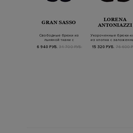
LORENA
TRO
GRAN SASSO
ANTONIAZZI
 хлопкового
Свободные брюки из
Укороченные брюки-к
а с двойными
льняной ткани с
из хлопка с заложенн
ицами Pe…
эластичным поясом
складка…
Б.
99 800 РУБ.
6 940 РУБ.
34 700 РУБ.
15 320 РУБ.
76 600 Р
SS25