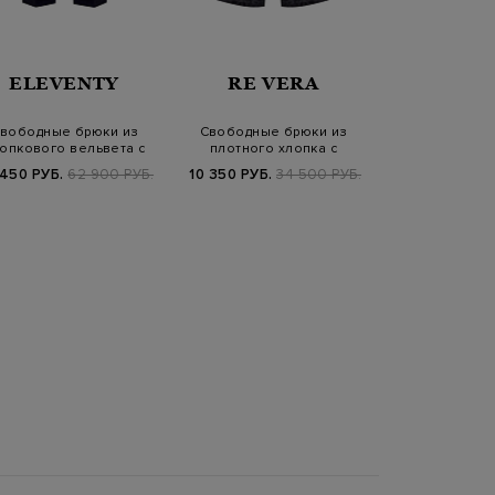
ELEVENTY
RE VERA
FABIANA 
вободные брюки из
Свободные брюки из
Брюки-пал
опкового вельвета с
плотного хлопка с
струящегося
эластичным по…
камуфляжным принт…
заложенным
 450 РУБ.
62 900 РУБ.
10 350 РУБ.
34 500 РУБ.
39 540 РУБ.
1