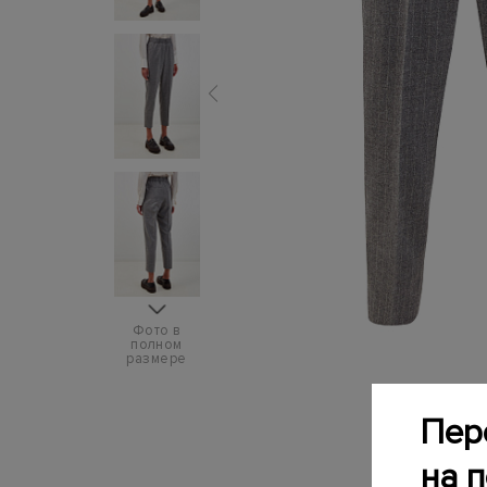
Фото в
полном
размере
Пер
на 