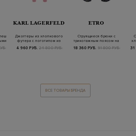
KARL LAGERFELD
ETRO
леш
Джоггеры из хлопкового
Струящиеся брюки с
С
ыми
футера с логотипом из
трикотажным поясом на
хл
кристалло…
кулиске
УБ.
4 960 РУБ.
24 800 РУБ.
18 360 РУБ.
91 800 РУБ.
31
ВСЕ ТОВАРЫ БРЕНДА