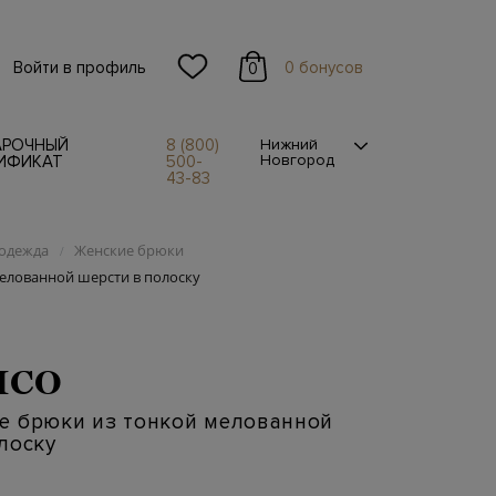
Войти в профиль
0 бонусов
0
АРОЧНЫЙ
8 (800)
Нижний
Новгород
ИФИКАТ
500-
43-83
одежда
Женские брюки
/
елованной шерсти в полоску
ICO
е брюки из тонкой мелованной
лоску