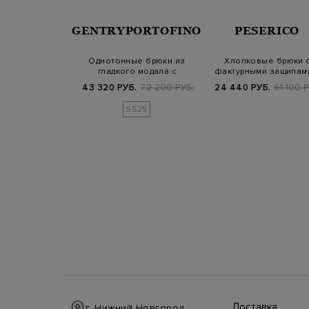
TRO
GENTRYPORTOFINO
PESERICO
 кюлоты из
Однотонные брюки из
Хлопковые брюки 
опка с принтом
гладкого модала с
фактурными защипам
эластичными вста…
съемным поясом
Б.
73 900 РУБ.
43 320 РУБ.
72 200 РУБ.
24 440 РУБ.
61 100 Р
SS25
Доставка
г. Нижний Новгород