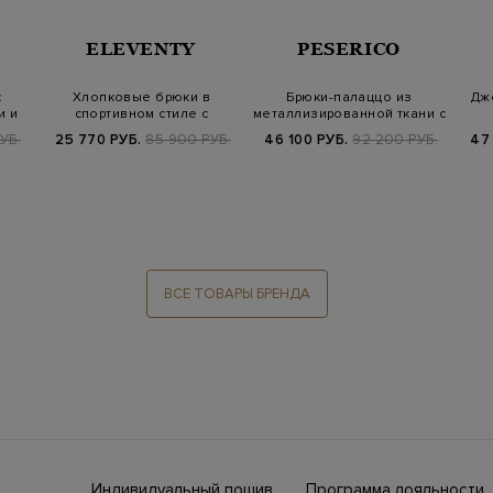
ELEVENTY
PESERICO
с
Хлопковые брюки в
Брюки-палаццо из
Дж
и и
спортивном стиле с
металлизированной ткани с
лампасами и поясо…
поясом на к…
УБ.
25 770 РУБ.
85 900 РУБ.
46 100 РУБ.
92 200 РУБ.
47
ВСЕ ТОВАРЫ БРЕНДА
Индивидуальный пошив
Программа лояльности