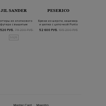
JIL SANDER
PESERICO
GRAN S
оггеры из хлопкового
Брюки из шерсти, кашемира
Свободные 
футера с вышитым
и шелка с цепочкой Punto
льняной т
логотипом в то…
Luc…
эластичным
 520 РУБ.
79 200 РУБ.
52 600 РУБ.
105 200 РУБ.
6 940 РУБ.
3
SS25
Master Card
Maestro