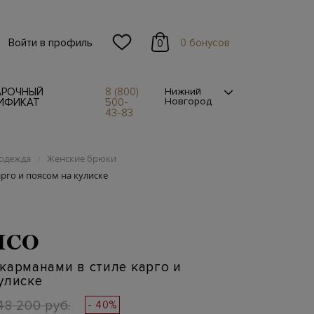
Войти в профиль
0 бонусов
0
АРОЧНЫЙ
8 (800)
Нижний
Новгород
ИФИКАТ
500-
43-83
одежда
Женские брюки
/
рго и поясом на кулиске
ICO
карманами в стиле карго и
улиске
48 200 руб.
- 40%