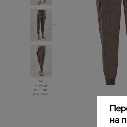
Фото в
полном
размере
Пер
на 