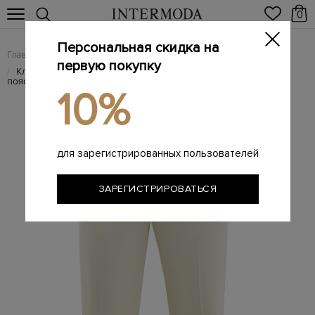
0
Персональная скидка на
Главная
Женщинам
Женская одежда
Женские брюки
/
/
/
первую покупку
Классические брюки прямого кроя с&nbsp;регулируемым
/
поясом
10%
для зарегистрированных пользователей
ЗАРЕГИСТРИРОВАТЬСЯ