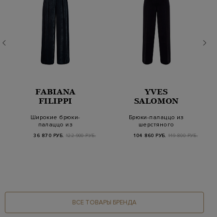
FABIANA
YVES
FILIPPI
SALOMON
Широкие брюки-
Брюки-палаццо из
палаццо из
шерстяного
бархатистой
габардина с
36 870 РУБ.
122 900 РУБ.
104 860 РУБ.
149 800 РУБ.
велюровой ткани
заложенными ск…
ВСЕ ТОВАРЫ БРЕНДА