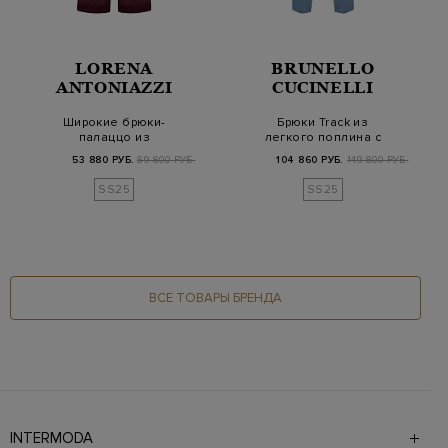
LORENA
BRUNELLO
ANTONIAZZI
CUCINELLI
Широкие брюки-
Брюки Track из
палаццо из
легкого поплина с
крапивного волокна
мерцающей шлевкой
53 880 РУБ.
89 800 РУБ.
104 860 РУБ.
149 800 РУБ.
рами
Мон…
SS25
SS25
ВСЕ ТОВАРЫ БРЕНДА
INTERMODA