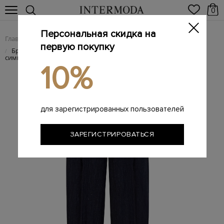
0
Персональная скидка на
Главная
Женщинам
Женская одежда
Женские брюки
/
/
/
первую покупку
Брюки из смесового льна с фактурными защипами и
/
символикой
10%
для зарегистрированных пользователей
ЗАРЕГИСТРИРОВАТЬСЯ