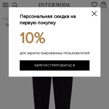
0
Персональная скидка на
Главная
Женщинам
Женская одежда
Женские брюки
/
/
/
первую покупку
Однотонные зауженные брюки из&nbsp;гладкого фризотина
/
10%
для зарегистрированных пользователей
ЗАРЕГИСТРИРОВАТЬСЯ