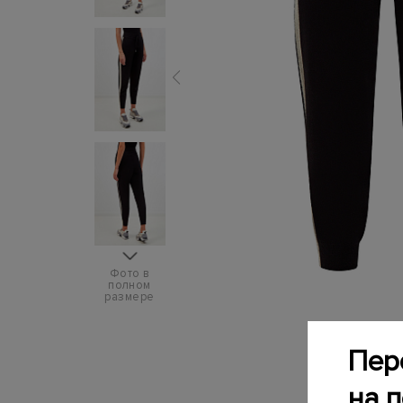
Фото в
полном
размере
Пер
на 