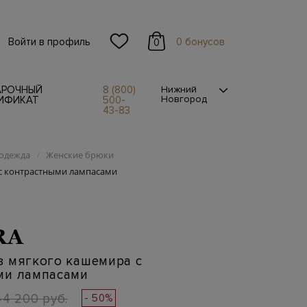
Войти в профиль
0 бонусов
0
АРОЧНЫЙ
8 (800)
Нижний
Новгород
ИФИКАТ
500-
43-83
одежда
Женские брюки
/
с контрастными лампасами
RA
з мягкого кашемира с
ми лампасами
44 200 руб.
- 50%