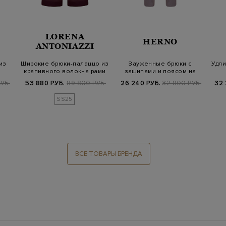
LORENA
HERNO
ANTONIAZZI
из
Широкие брюки-палаццо из
Зауженные брюки с
Удли
крапивного волокна рами
защипами и поясом на
кулиске
УБ.
53 880 РУБ.
89 800 РУБ.
26 240 РУБ.
32 800 РУБ.
32 
SS25
ВСЕ ТОВАРЫ БРЕНДА