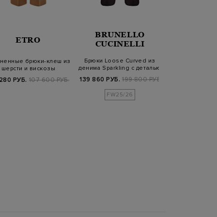
BRUNELLO
ETRO
HER
CUCINELLI
Брюки Loose Curved из
ненные брюки-клеш из
Брюки свободн
денима Sparkling с деталью
шерсти и вискозы
эластичным 
Монил…
кулис
139 860 РУБ.
199 800 РУБ.
280 РУБ.
107 600 РУБ.
31 840 РУБ.
3
FW25/26
FW25/