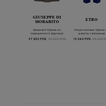
GIUSEPPE DI
ERICO
ETRO
MORABITO
з шерстяной
Широкие брюки из
Укороченные брюки 
 Estrato с
окрашенного вручную
шерсти с вязаным
ми Punto L…
хлопка с фактурны…
паттерном в тон
Б.
84 900 РУБ.
37 650 РУБ.
75 300 РУБ.
13 040 РУБ.
65 200 Р