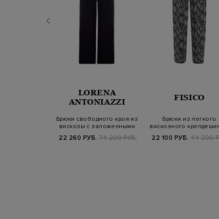
RENA
LORENA
FISICO
NIAZZI
ANTONIAZZI
гкого хлопка с
Брюки свободного кроя из
Брюки из легкого
ым узором и
вискозы с заложенными
вискозного крепдешин
лиской
складка…
анималистичны…
Б.
99 800 РУБ.
22 260 РУБ.
74 200 РУБ.
22 100 РУБ.
44 200 Р