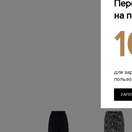
Пер
на 
для за
пользо
ЗАРЕ