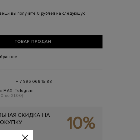
 вещи вы получите 0 рублей на следующую
ТОВАР ПРОДАН
збранное
+ 7 996 066 15 88
 в
MAX
,
Telegram
0 до 21:00)
ЬНАЯ СКИДКА НА
10%
ОКУПКУ