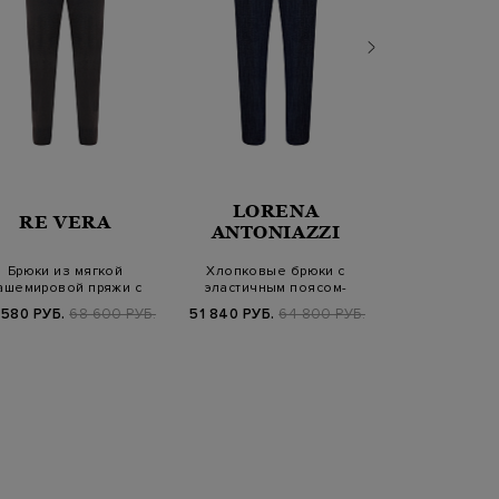
LORENA
RE VERA
KARL LA
ANTONIAZZI
Брюки из мягкой
Хлопковые брюки с
Объемные брюк
ашемировой пряжи с
эластичным поясом-
габардина с р
поясом на кулиске
кулиской
нижн
 580 РУБ.
68 600 РУБ.
51 840 РУБ.
64 800 РУБ.
9 840 РУБ.
3