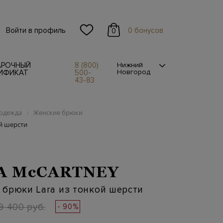
Войти в профиль
0 бонусов
0
АРОЧНЫЙ
8 (800)
Нижний
Новгород
ИФИКАТ
500-
43-83
одежда
Женские брюки
/
й шерсти
A McCARTNEY
брюки Lara из тонкой шерсти
9 400 руб.
- 90%