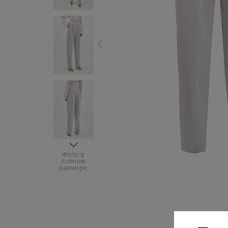
Фото в
полном
размере