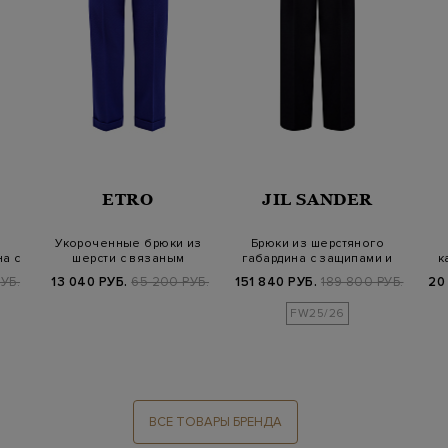
ETRO
JIL SANDER
Укороченные брюки из
Брюки из шерстяного
а с
шерсти с вязаным
габардина с защипами и
к
паттерном в тон
ремнем
УБ.
13 040 РУБ.
65 200 РУБ.
151 840 РУБ.
189 800 РУБ.
20
FW25/26
ВСЕ ТОВАРЫ БРЕНДА