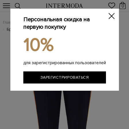
0
Персональная скидка на
Главная
Женщинам
Женская одежда
Женские брюки
/
/
/
первую покупку
Брюки из шерстяной ткани с лампасами из ленты грогрен
/
10%
для зарегистрированных пользователей
ЗАРЕГИСТРИРОВАТЬСЯ