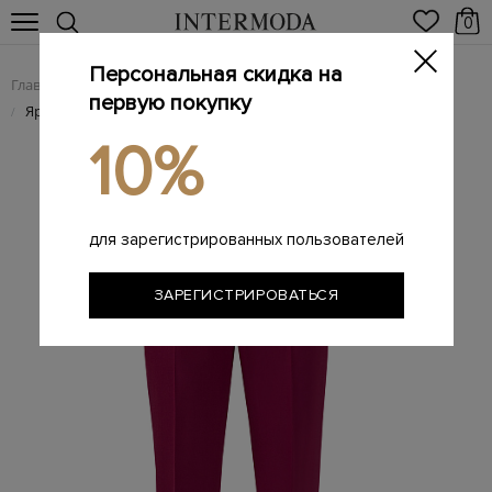
0
Персональная скидка на
Главная
Женщинам
Женская одежда
Женские брюки
/
/
/
первую покупку
Яркие брюки из костюмной шерстяной ткани
/
10%
для зарегистрированных пользователей
ЗАРЕГИСТРИРОВАТЬСЯ