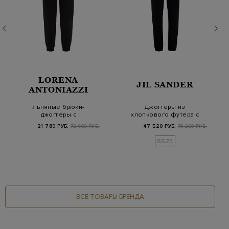
LORENA
JIL SANDER
ANTONIAZZI
Льняные брюки-
Джоггеры из
джоггеры с
хлопкового футера с
эластичным поясом
вышитым логотипом в
21 780 РУБ.
72 600 РУБ.
47 520 РУБ.
79 200 РУБ.
на кулиске
то…
SS25
ВСЕ ТОВАРЫ БРЕНДА