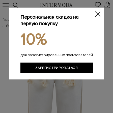
0
Персональная скидка на
Главная
Женщинам
Женская одежда
Женские брюки
/
/
/
первую покупку
Укороченные брюки из хлопка с волокнами льна
/
10%
для зарегистрированных пользователей
ЗАРЕГИСТРИРОВАТЬСЯ