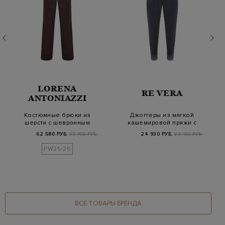
LORENA
RE VERA
ANTONIAZZI
Костюмные брюки из
Джоггеры из мягкой
шерсти с шевронным
кашемировой пряжи с
узором и защипам…
эффектом градие…
62 580 РУБ.
89 400 РУБ.
24 930 РУБ.
83 100 РУБ.
FW25/26
ВСЕ ТОВАРЫ БРЕНДА