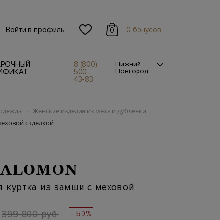
Войти в профиль
0 бонусов
0
АРОЧНЫЙ
8 (800)
Нижний
Новгород
ИФИКАТ
500-
43-83
одежда
Женские изделия из меха и дубленки
/
меховой отделкой
SALOMON
 куртка из замши с меховой
399 800 руб.
- 50%