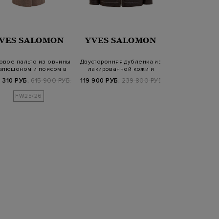
VES SALOMON
YVES SALOMON
BLAN
овое пальто из овчины
Двусторонняя дубленка из
Дубленка-ав
капюшоном и поясом в
лакированной кожи и
овчины и мягк
тон
овчины
кож
 310 РУБ.
615 900 РУБ.
119 900 РУБ.
239 800 РУБ.
315 920 РУБ.
3
FW25/26
FW25/