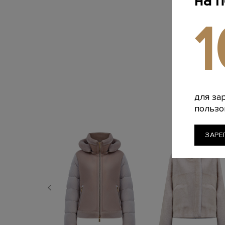
на 
для за
пользо
ЗАРЕ