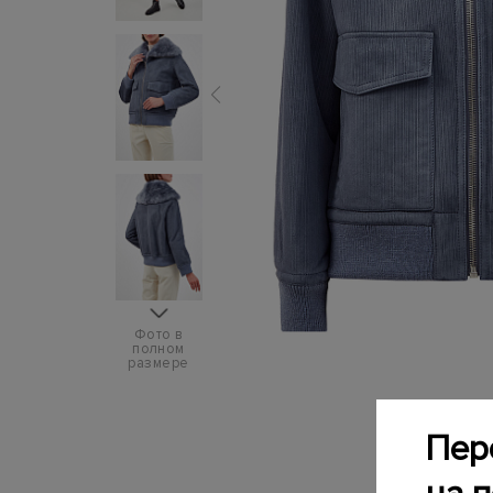
Фото в
полном
размере
Пер