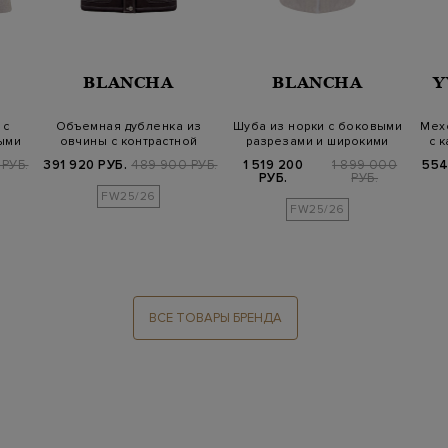
BLANCHA
BLANCHA
Y
 с
Объемная дубленка из
Шуба из норки с боковыми
Мех
ыми
овчины с контрастной
разрезами и широкими
с 
прострочкой
лацканам…
РУБ.
391 920 РУБ.
489 900 РУБ.
1 519 200
1 899 000
554
РУБ.
РУБ.
FW25/26
FW25/26
ВСЕ ТОВАРЫ БРЕНДА