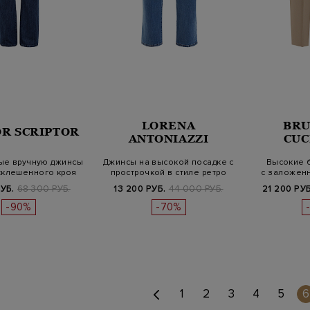
LORENA
BRU
OR SCRIPTOR
ANTONIAZZI
CUC
ые вручную джинсы
Джинсы на высокой посадке с
Высокие б
склешенного кроя
прострочкой в стиле ретро
с заложен
РУБ.
68 300 РУБ.
13 200 РУБ.
44 000 РУБ.
21 200 РУБ
-90%
-70%
1
2
3
4
5
6