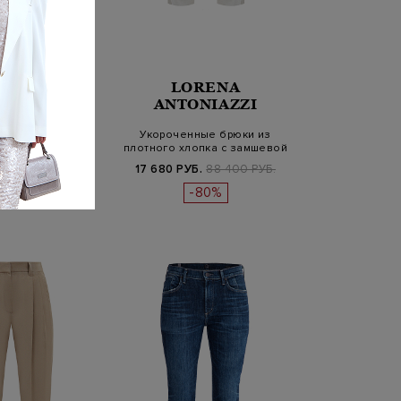
LORENA
LL MANKIND
ANTONIAZZI
жинсы-клеш из
Укороченные брюки из
 денима Heritage
плотного хлопка с замшевой
нашивк…
Б.
19 100 РУБ.
17 680 РУБ.
88 400 РУБ.
-50%
-80%