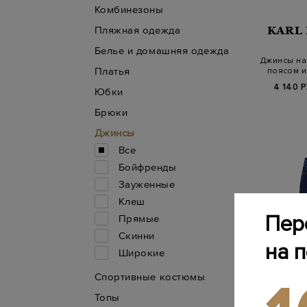
Комбинезоны
Пляжная одежда
KARL
Белье и домашняя одежда
Джинсы на
Платья
поясом и
4 140 Р
Юбки
Брюки
Джинсы
Все
Бойфренды
Зауженные
Клеш
Пер
Прямые
Скинни
на 
Широкие
Спортивные костюмы
Топы