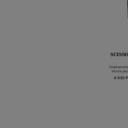
SCISS
Окрашенн
Vesta ра
6 830 