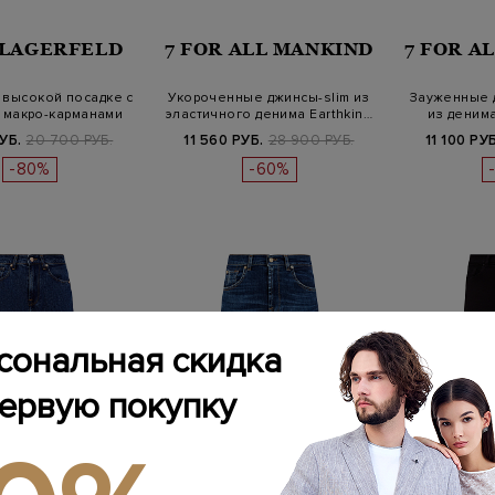
 LAGERFELD
7 FOR ALL MANKIND
7 FOR A
 высокой посадке с
Укороченные джинсы-slim из
Зауженные 
 макро-карманами
эластичного денима Earthkin…
из денима
УБ.
20 700 РУБ.
11 560 РУБ.
28 900 РУБ.
11 100 РУБ
-80%
-60%
сональная скидка
первую покупку