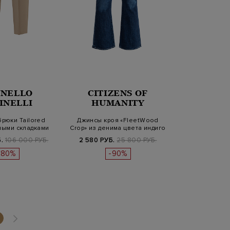
NELLO
CITIZENS OF
INELLI
HUMANITY
рюки Tailored
Джинсы кроя «FleetWood
ными складками
Crop» из денима цвета индиго
с…
.
106 000 РУБ.
2 580 РУБ.
25 800 РУБ.
-80%
-90%
(current)