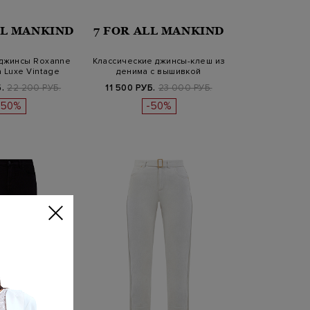
LL MANKIND
7 FOR ALL MANKIND
джинсы Roxanne
Классические джинсы-клеш из
 Luxe Vintage
денима с вышивкой
.
22 200 РУБ.
11 500 РУБ.
23 000 РУБ.
-50%
-50%