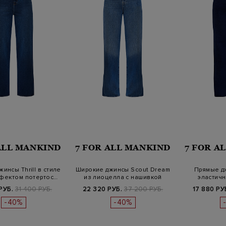
ALL MANKIND
7 FOR ALL MANKIND
7 FOR A
инсы Thrill в стиле
Широкие джинсы Scout Dream
Прямые д
ффектом потертос…
из лиоцелла с нашивкой
эластичн
кожа
РУБ.
31 400 РУБ.
22 320 РУБ.
37 200 РУБ.
17 880 РУ
-40%
-40%