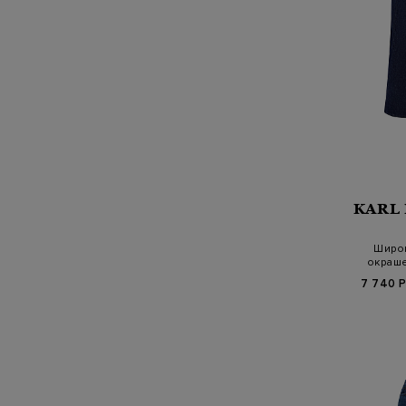
KARL
Широ
окраш
хлоп
7 740 Р