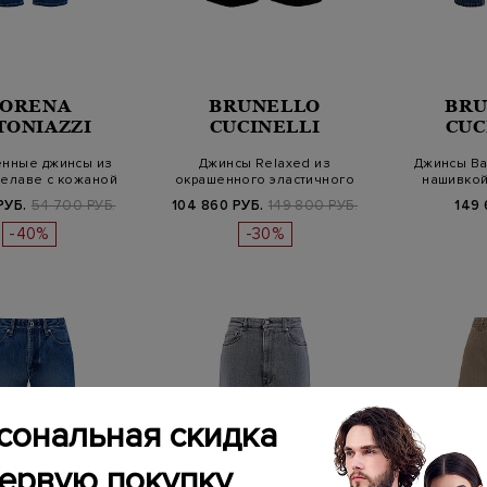
LORENA
BRUNELLO
BRU
TONIAZZI
CUCINELLI
CUC
енные джинсы из
Джинсы Relaxed из
Джинсы Ba
делаве с кожаной
окрашенного эластичного
нашивкой
нашивкой
денима с дет…
дет
РУБ.
54 700 РУБ.
104 860 РУБ.
149 800 РУБ.
149 
-40%
-30%
сональная скидка
первую покупку