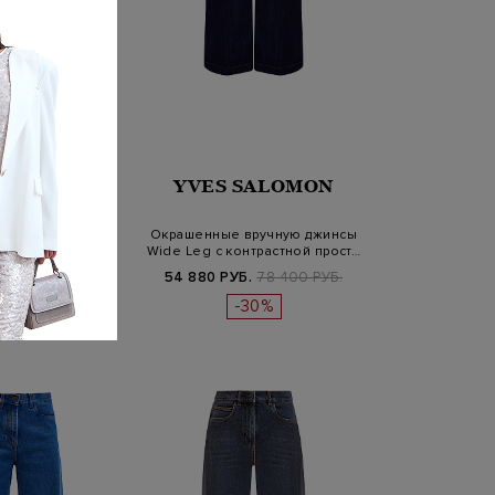
 SALOMON
YVES SALOMON
е джинсы из
Окрашенные вручную джинсы
ного вручную
Wide Leg с контрастной прост…
вого деним…
Б.
78 400 РУБ.
54 880 РУБ.
78 400 РУБ.
-30%
-30%