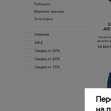
Рубашки
Верхняя одежда
Толстовки
AN
Новинка
Укороч
денима 
SALE
32 820 
Скидка от 50%
Скидка от 60%
Скидка от 70%
Пер
на 