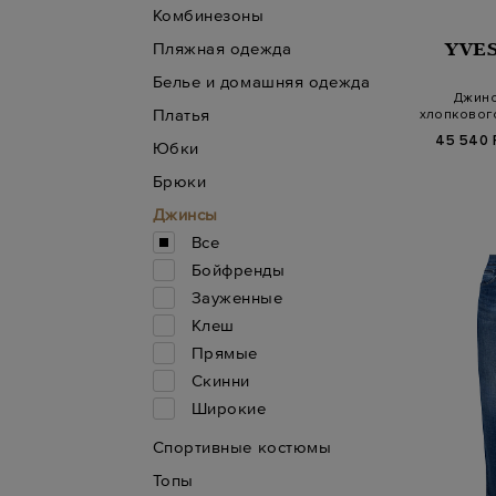
Комбинезоны
Пляжная одежда
YVE
Белье и домашняя одежда
Джинс
Платья
хлопковог
45 540 
Юбки
Брюки
Джинсы
Все
Бойфренды
Зауженные
Клеш
Прямые
Скинни
Широкие
Спортивные костюмы
Топы