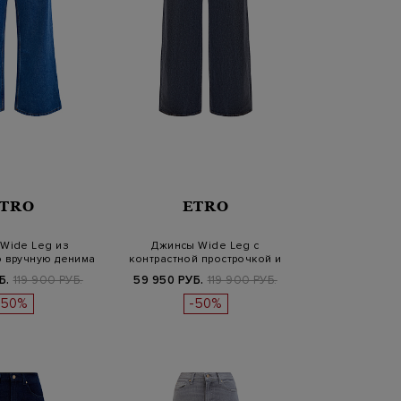
TRO
ETRO
Wide Leg из
Джинсы Wide Leg с
 вручную денима
контрастной прострочкой и
кожано…
нашивкой и…
Б.
119 900 РУБ.
59 950 РУБ.
119 900 РУБ.
-50%
-50%