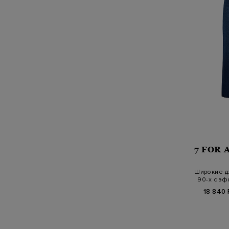
7 FOR 
Широкие дж
90-х с э
18 840 