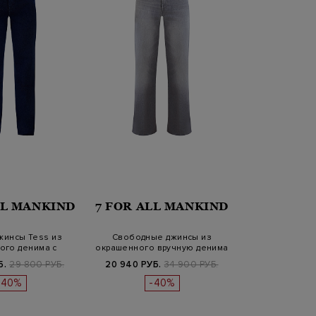
LL MANKIND
7 FOR ALL MANKIND
жинсы Tess из
Свободные джинсы из
ого денима с
окрашенного вручную денима
ной наш…
Luxe Vi…
Б.
29 800 РУБ.
20 940 РУБ.
34 900 РУБ.
-40%
-40%