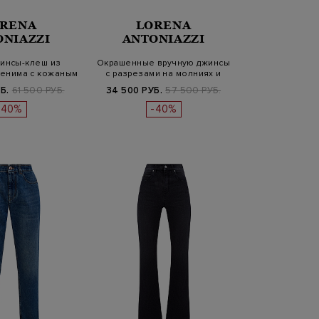
RENA
LORENA
ONIAZZI
ANTONIAZZI
инсы-клеш из
Окрашенные вручную джинсы
денима с кожаным
с разрезами на молниях и
атче…
бах…
Б.
61 500 РУБ.
34 500 РУБ.
57 500 РУБ.
-40%
-40%