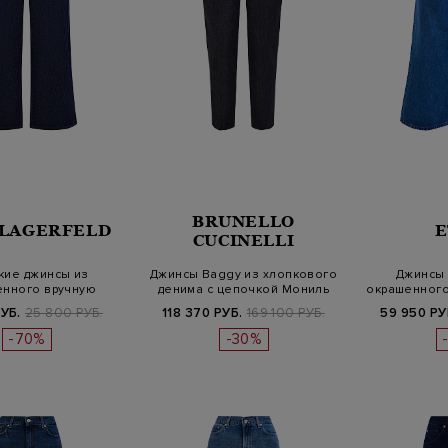
BRUNELLO
 LAGERFELD
E
CUCINELLI
кие джинсы из
Джинсы Baggy из хлопкового
Джинсы 
енного вручную
денима с цепочкой Мониль
окрашенного
кового деним…
на…
с 
УБ.
25 800 РУБ.
118 370 РУБ.
169 100 РУБ.
59 950 РУ
-70%
-30%