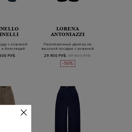
NELLO
LORENA
INELLI
ANTONIAZZI
ggy c кожаной
Расклешенные джинсы на
 и блестящей
высокой посадке с кожаной
алью Мо…
нашив…
600 РУБ.
29 900 РУБ.
59 800 РУБ.
-50%