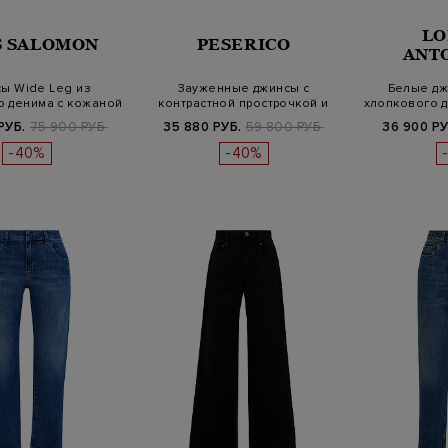
LO
S SALOMON
PESERICO
ANT
ы Wide Leg из
Зауженные джинсы с
Белые дж
о денима с кожаной
контрастной прострочкой и
хлопкового 
нашивко…
отворотам…
п
РУБ.
75 900 РУБ.
35 880 РУБ.
59 800 РУБ.
36 900 РУ
-40%
-40%