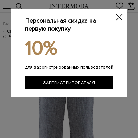
0
Персональная скидка на
Главная
Женщинам
Женская одежда
Женские джинсы
/
/
/
первую покупку
Окрашенные вручную джинсы Loose Fit из хлопкового
/
денима
10%
для зарегистрированных пользователей
ЗАРЕГИСТРИРОВАТЬСЯ