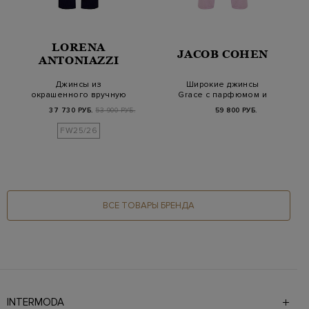
LORENA
JACOB COHEN
ANTONIAZZI
Джинсы из
Широкие джинсы
окрашенного вручную
Grace с парфюмом и
габардина с кожаным
нашивкой из замши
37 730 РУБ.
53 900 РУБ.
59 800 РУБ.
патч…
FW25/26
ВСЕ ТОВАРЫ БРЕНДА
INTERMODA