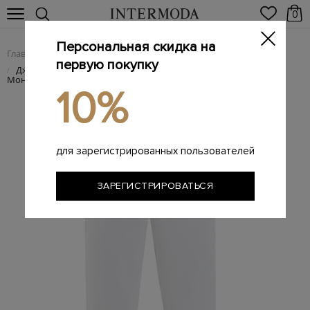
0
Персональная скидка на
Главная
Женщинам
Женская одежда
Женские джинсы
/
/
/
первую покупку
Джинсы Baggy из окрашенного денима с блестящей деталью
/
Мониль
10%
для зарегистрированных пользователей
ЗАРЕГИСТРИРОВАТЬСЯ