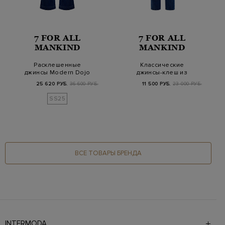
7 FOR ALL
7 FOR ALL
MANKIND
MANKIND
Расклешенные
Классические
джинсы Modern Dojo
джинсы-клеш из
из лиоцелла с
денима с вышивкой
25 620 РУБ.
36 600 РУБ.
11 500 РУБ.
23 000 РУБ.
нашивкой
SS25
ВСЕ ТОВАРЫ БРЕНДА
INTERMODA