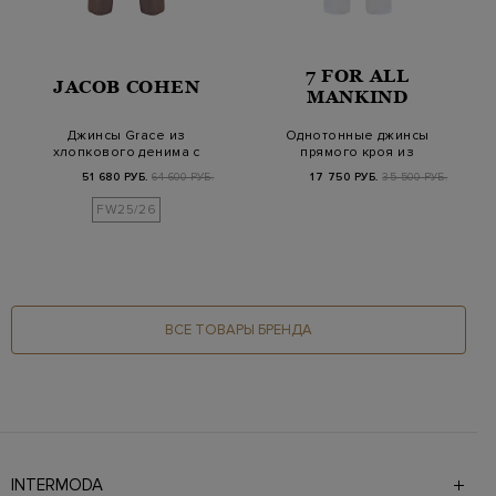
7 FOR ALL
JACOB COHEN
MANKIND
Джинсы Grace из
Однотонные джинсы
хлопкового денима с
прямого кроя из
ароматической проп…
лиоцелла с
51 680 РУБ.
64 600 РУБ.
17 750 РУБ.
35 500 РУБ.
нашивкой…
FW25/26
ВСЕ ТОВАРЫ БРЕНДА
INTERMODA