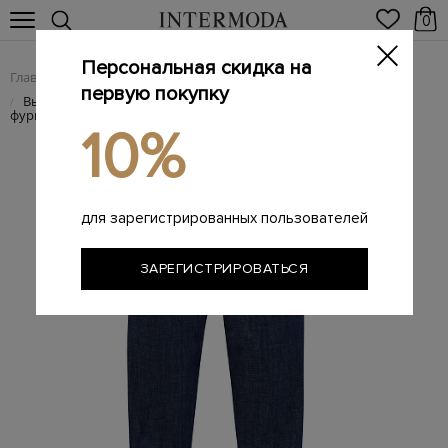
0
Персональная скидка на
Главная
Женщинам
Женская одежда
Женские джинсы
/
/
/
первую покупку
Высокие джинсы с контрастной прострочкой и литой
/
фурнитурой
10%
для зарегистрированных пользователей
ЗАРЕГИСТРИРОВАТЬСЯ