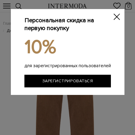
0
Персональная скидка на
Главная
Женщинам
Женская одежда
Женские джинсы
/
/
/
первую покупку
Джинсы Lila Barrel Fit с винтажным эффектом и парфюмом
/
10%
для зарегистрированных пользователей
ЗАРЕГИСТРИРОВАТЬСЯ