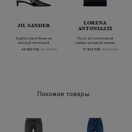
LORENA
JIL SANDER
ANTONIAZZI
Туфли-слингбэки из
Поло из хлопковой
мягкой телячьей
пряжи узорной вязки
кожи с заостренным…
с контрастной от…
49 800 РУБ.
99 600 РУБ.
71 840 РУБ.
89 800 РУБ.
Похожие товары