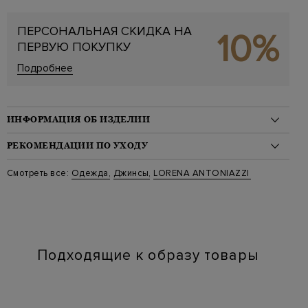
ПЕРСОНАЛЬНАЯ СКИДКА НА
10%
ПЕРВУЮ ПОКУПКУ
Подробнее
ИНФОРМАЦИЯ ОБ ИЗДЕЛИИ
Материал: хлопок 99%, эластан 1%
РЕКОМЕНДАЦИИ ПО УХОДУ
Стиль: Зауженные
Цвет: Бежевый
Стирка: Обычная стирка при температуре воды до 30 градусов
Смотреть все:
Одежда
,
Джинсы
,
LORENA ANTONIAZZI
Артикул: p2646pa42b 0104
Отбеливание: Отбеливание запрещено
Наличие карманов: Да
Сушка: Барабанная сушка запрещена
Химчистка: Сухая чистка для символа "P"
Глажение: Глажка при температуре подошвы утюга до 150
градусов
Подходящие к образу товары