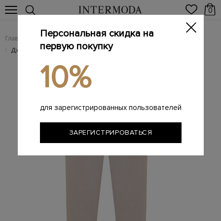
0
Персональная скидка на
Главная
Женщинам
Женская одежда
Женские джинсы
/
/
/
первую покупку
Джинсы из хлопкового денима stretch с заклепками-звездами
/
10%
для зарегистрированных пользователей
ЗАРЕГИСТРИРОВАТЬСЯ