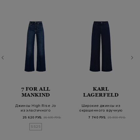
7 FOR ALL
KARL
MANKIND
LAGERFELD
Джинсы High Rise Jo
Широкие джинсы из
из эластичного
окрашенного вручную
денима Luxe Vintage
хлопкового деним…
25 620 РУБ.
36 600 РУБ.
7 740 РУБ.
25 800 РУБ.
SS25