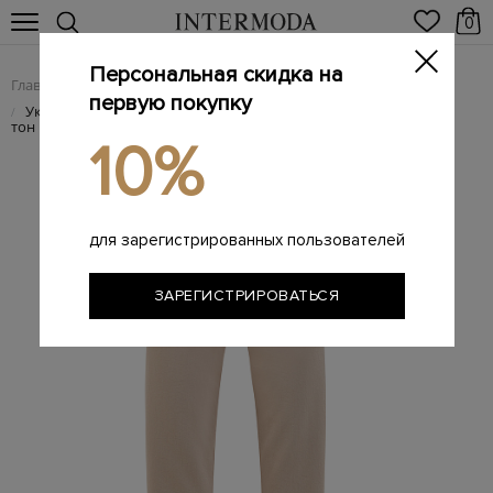
0
Персональная скидка на
Главная
Женщинам
Женская одежда
Женские джинсы
/
/
/
первую покупку
Укороченные джинсы из хлопкового денима с нашивкой в
/
тон
10%
для зарегистрированных пользователей
ЗАРЕГИСТРИРОВАТЬСЯ