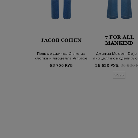
OR ALL
7 FOR ALL
JACOB COHEN
NKIND
MANKIND
инсы Low Slung
Прямые джинсы Claire из
Джинсы Modern Dojo
 потертости и
хлопка и лиоцелла Vintage
лиоцелла с моделиру
ашив…
Wash
эффектом
Б.
59 800 РУБ.
63 700 РУБ.
25 620 РУБ.
36 600 Р
SS25
SS25