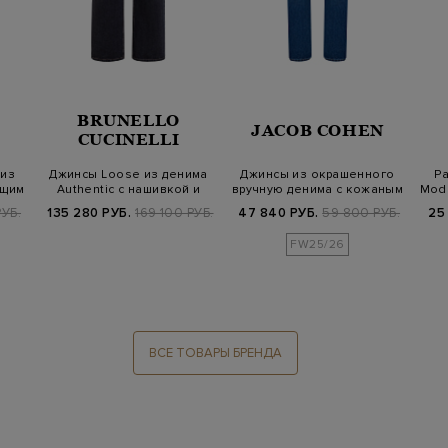
BRUNELLO
JACOB COHEN
CUCINELLI
 из
Джинсы Loose из денима
Джинсы из окрашенного
Р
ющим
Authentic с нашивкой и
вручную денима с кожаным
Mode
деталью…
патчем
УБ.
135 280 РУБ.
169 100 РУБ.
47 840 РУБ.
59 800 РУБ.
25
FW25/26
ВСЕ ТОВАРЫ БРЕНДА