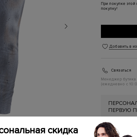
При покупке этой
покупку!
Добавить в и
Связаться
Менеджер бутика
(ежедневно с 10:0
ПЕРСОНАЛ
ПЕРВУЮ П
Подробнее
сональная скидка