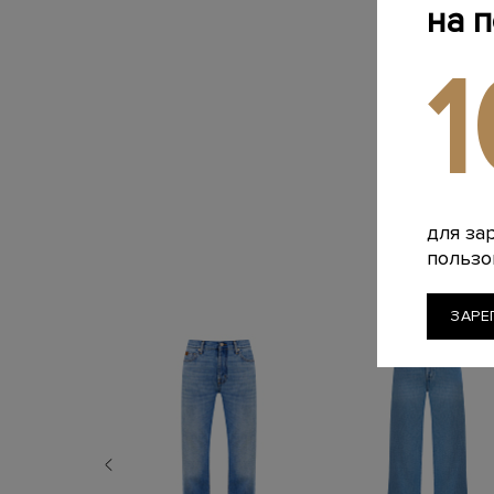
на 
для за
пользо
ЗАРЕ