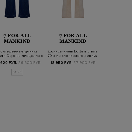
7 FOR ALL
7 FOR ALL
ET
MANKIND
MANKIND
асклешенные джинсы
Джинсы-клеш Lotta в стиле
Свободные дж
rn Dojo из лиоцелла с
70-х из хлопкового денима
с контрастной 
нашивкой
и…
и вы
 620 РУБ.
36 600 РУБ.
18 950 РУБ.
37 900 РУБ.
35 940 РУБ.
1
SS25