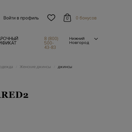
Войти в профиль
0 бонусов
0
АРОЧНЫЙ
8 (800)
Нижний
Новгород
ИФИКАТ
500-
43-83
одежда
Женские джинсы
джинсы
/
/
ARED2