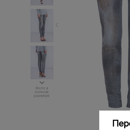
Фото в
полном
размере
Пер