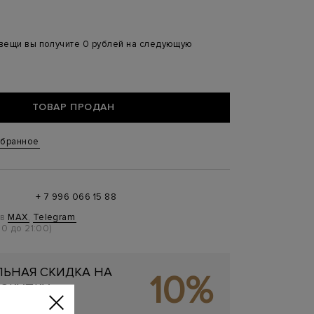
 вещи вы получите 0 рублей на следующую
ТОВАР ПРОДАН
збранное
+ 7 996 066 15 88
 в
MAX
,
Telegram
0 до 21:00)
ЬНАЯ СКИДКА НА
10%
ОКУПКУ