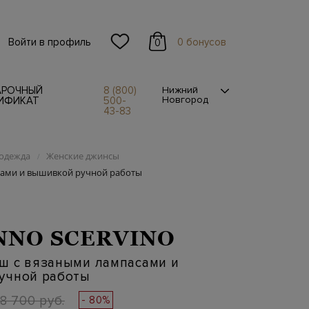
Войти в профиль
0 бонусов
0
АРОЧНЫЙ
8 (800)
Нижний
Новгород
ИФИКАТ
500-
43-83
одежда
Женские джинсы
/
сами и вышивкой ручной работы
NO SCERVINO
ш с вязаными лампасами и
учной работы
8 700 руб.
- 80%