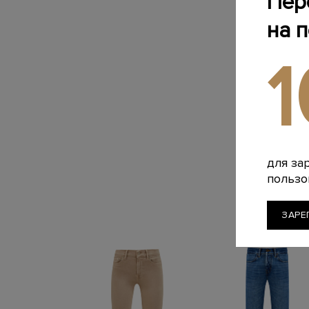
Пер
на 
для за
пользо
ЗАРЕ