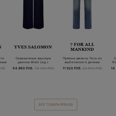
7 FOR ALL
N
YVES SALOMON
MANKIND
ого
Окрашенные вручную
Прямые джинсы Tess из
О
аным
джинсы Wide Leg с
выбеленного денима
Ro
контрастной прост…
РУБ.
54 880 РУБ.
78 400 РУБ.
11 920 РУБ.
29 800 РУБ.
14
ВСЕ ТОВАРЫ БРЕНДА