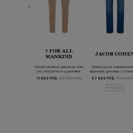
7 FOR ALL
AGERFELD
JACOB COHE
MANKIND
ые джинсы из
Укороченные джинсы-slim
Джинсы из окрашенн
о денима с
из эластичного денима
вручную денима с кож
щими подв…
Earthkin…
патчем
.
29 800 РУБ.
11 560 РУБ.
28 900 РУБ.
47 840 РУБ.
59 800 
FW25/26