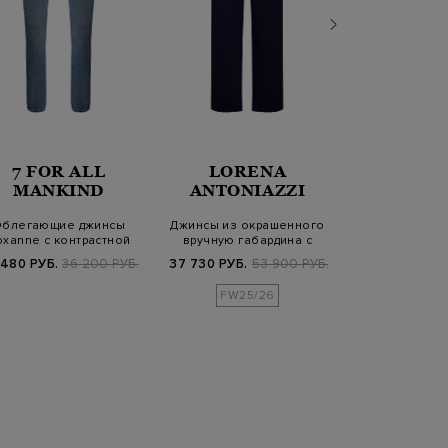
7 FOR ALL
LORENA
PESER
MANKIND
ANTONIAZZI
блегающие джинсы
Джинсы из окрашенного
Зауженные 
xanne с контрастной
вручную габардина с
контрастной пр
прострочкой
кожаным патч…
отворо
 480 РУБ.
36 200 РУБ.
37 730 РУБ.
53 900 РУБ.
35 880 РУБ.
5
FW25/26
SS2