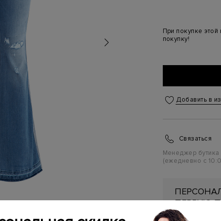
При покупке этой
покупку!
Добавить в и
Связаться
Менеджер бутика
(ежедневно с 10:0
ПЕРСОНАЛ
ПЕРВУЮ П
Подробнее