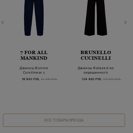
7 FOR ALL
BRUNELLO
MANKIND
CUCINELLI
Джинсы Bonnie
Джинсы Relaxed из
Curvilinear с
окрашенного
эффектом
эластичного денима с
18 840 РУБ.
31 400 РУБ.
104 860 РУБ.
149 800 РУБ.
необработанного к…
дет…
ВСЕ ТОВАРЫ БРЕНДА