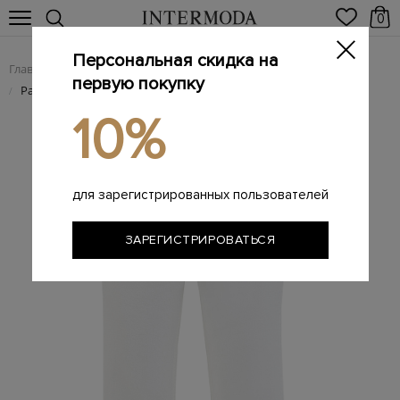
0
Персональная скидка на
Главная
Женщинам
Женская одежда
Женские джинсы
/
/
/
первую покупку
Расклешенные джинсы с эффектом необработанного края
/
10%
для зарегистрированных пользователей
ЗАРЕГИСТРИРОВАТЬСЯ