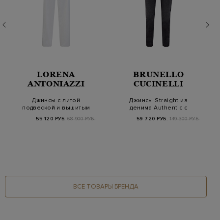
LORENA
BRUNELLO
ANTONIAZZI
CUCINELLI
Джинсы с литой
Джинсы Straight из
подвеской и вышитым
денима Authentic с
декором в тон
блестящей деталь…
55 120 РУБ.
68 900 РУБ.
59 720 РУБ.
149 300 РУБ.
ВСЕ ТОВАРЫ БРЕНДА