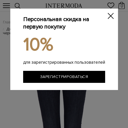
0
Персональная скидка на
Главная
Женщинам
Женская одежда
Женские джинсы
/
/
/
первую покупку
Джинсы кроя skinny с низкой посадкой и окрашиванием в
/
черный цвет
10%
для зарегистрированных пользователей
ЗАРЕГИСТРИРОВАТЬСЯ