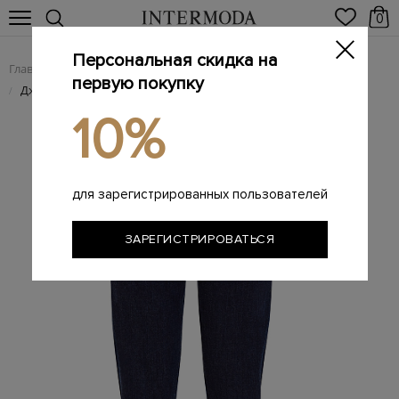
0
Персональная скидка на
Главная
Женщинам
Женская одежда
Женские джинсы
/
/
/
первую покупку
Джинсы Aurelia из хлопкового денима и кашемира
/
10%
для зарегистрированных пользователей
ЗАРЕГИСТРИРОВАТЬСЯ