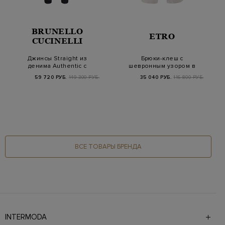
BRUNELLO
ETRO
CUCINELLI
Джинсы Straight из
Брюки-клеш с
денима Authentic с
шевронным узором в
блестящей деталь…
тон и вышитым
59 720 РУБ.
149 300 РУБ.
35 040 РУБ.
116 800 РУБ.
логотипо…
ВСЕ ТОВАРЫ БРЕНДА
INTERMODA