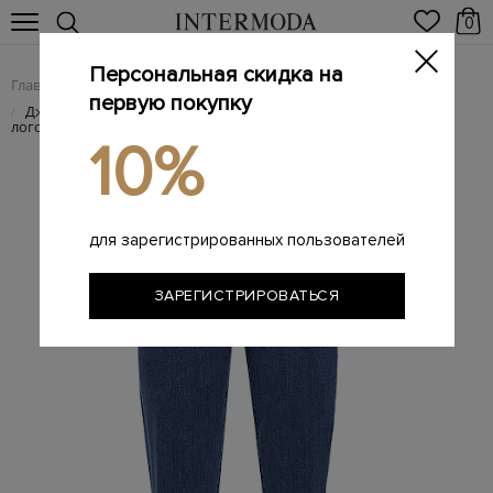
0
Персональная скидка на
Главная
Женщинам
Женская одежда
Женские джинсы
/
/
/
первую покупку
Джинсы Aurelia в классическом синем цвете с вышитым
/
логотипом
10%
для зарегистрированных пользователей
ЗАРЕГИСТРИРОВАТЬСЯ