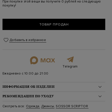
При покупке этой вещи вы получите 0 рублей на следующую
покупку!
ТОВАР ПРОДАН
Добавить в избранное
Telegram
Ежедневно с 10:00 до 21:00
ИНФОРМАЦИЯ ОБ ИЗДЕЛИИ
Материал: хлопок 94%, кашемир 4%, полиуретан 2%
РЕКОМЕНДАЦИИ ПО УХОДУ
На модели: 175/81/61/91 на модели размер 29
Стиль: Mom's, Высокая посадка, Застежка-молния
Стирка: Деликатная стирка при температуре воды до 30
Смотреть все:
Одежда
,
Джинсы
,
SCISSOR SCRIPTOR
Цвет: Синий
градусов