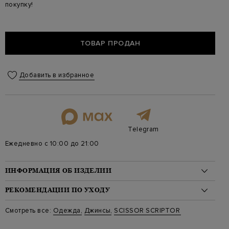
покупку!
ТОВАР ПРОДАН
Добавить в избранное
Telegram
Ежедневно с 10:00 до 21:00
ИНФОРМАЦИЯ ОБ ИЗДЕЛИИ
Материал: хлопок 64%, полиэтилен 34%, полиуретан 2%
РЕКОМЕНДАЦИИ ПО УХОДУ
На модели: 174/81/61/89 на модели размер 26
Стиль: Прямые, Высокая посадка, Застежка-молния
Стирка: Деликатная стирка при температуре воды до 30
Смотреть все:
Одежда
,
Джинсы
,
SCISSOR SCRIPTOR
Цвет: Синий
градусов
Артикул: nox t138 w1
Отбеливание: Отбеливание запрещено