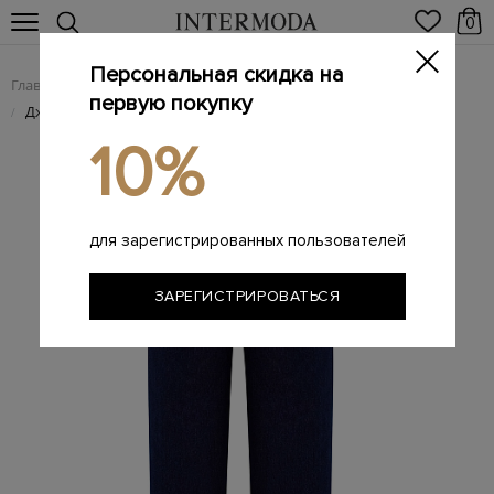
0
Персональная скидка на
Главная
Женщинам
Женская одежда
Женские джинсы
/
/
/
первую покупку
Джинсы-клеш Nox из окрашенного вручную денима
/
10%
для зарегистрированных пользователей
ЗАРЕГИСТРИРОВАТЬСЯ