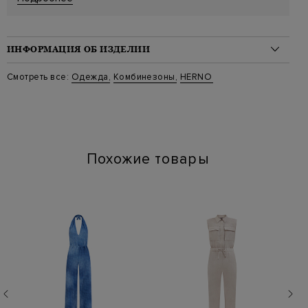
ИНФОРМАЦИЯ ОБ ИЗДЕЛИИ
Материал: полиэстер 72%, вискоза 23%, эластан 5%
Смотреть все:
Одежда
,
Комбинезоны
,
HERNO
Артикул: tt000007d 9300
Похожие товары