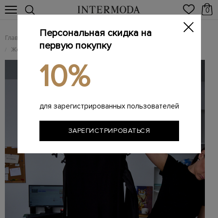
0
Персональная скидка на
Главная
Женщинам
Женская одежда
/
/
первую покупку
Женские комбинезоны
комбинезон
/
/
10%
для зарегистрированных пользователей
ЗАРЕГИСТРИРОВАТЬСЯ