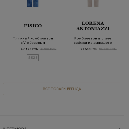
LORENA
FISICO
ANTONIAZZI
Пляжный комбинезон
Комбинезон в стиле
с V-образным
сафари из дышащего
вырезом и открытой
хлопка и льна
47 120 РУБ.
58 900 РУБ.
21 560 РУБ.
107 800 РУБ.
спи…
SS25
ВСЕ ТОВАРЫ БРЕНДА