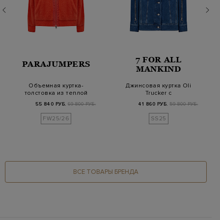
7 FOR ALL
PARAJUMPERS
MANKIND
Объемная куртка-
Джинсовая куртка Oli
толстовка из теплой
Trucker с
ткани букле с патч…
потертостями и
55 840 РУБ.
69 800 РУБ.
41 860 РУБ.
59 800 РУБ.
разрезам…
FW25/26
SS25
ВСЕ ТОВАРЫ БРЕНДА