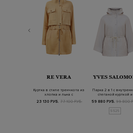
ERNO
RE VERA
YVES SALOMO
рубашка из
Куртка в стиле тренчкота из
Парка 2 в 1 с внутрен
защитного
хлопка и льна с
стеганой курткой и
кна с литой…
накладными…
кулиской н…
Б.
99 800 РУБ.
23 130 РУБ.
77 100 РУБ.
59 880 РУБ.
99 800 Р
SS25