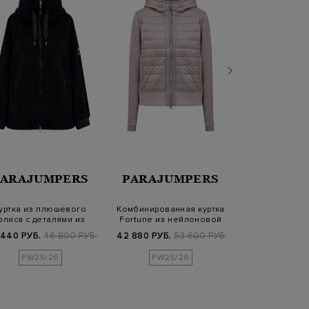
PARAJUMPERS
PARAJUMPERS
MOO
уртка из плюшевого
Комбинированная куртка
Плащ-наки
лиса с деталями из
Fortune из нейлоновой
водоотталк
нейлоновой таф…
тафты и ф…
габардина с
 440 РУБ.
46 800 РУБ.
42 880 РУБ.
53 600 РУБ.
101 760 РУБ.
1
FW25/26
FW25/26