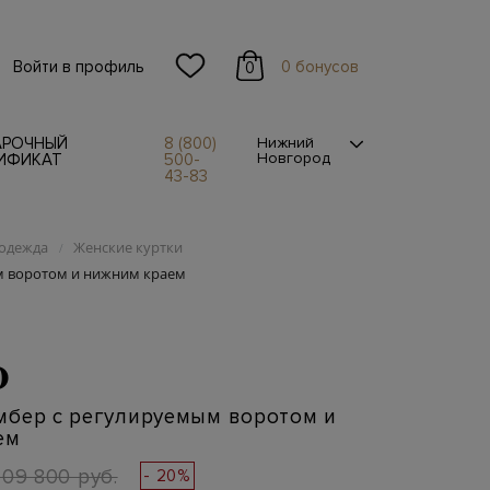
Войти в профиль
0 бонусов
0
АРОЧНЫЙ
8 (800)
Нижний
Новгород
ИФИКАТ
500-
43-83
одежда
Женские куртки
/
м воротом и нижним краем
O
мбер с регулируемым воротом и
ем
109 800 руб.
- 20%