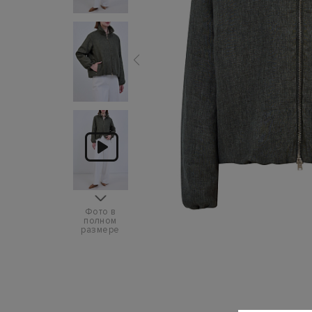
Фото в
полном
размере