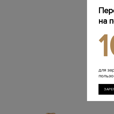
Пер
на 
для за
пользо
ЗАРЕ