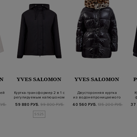
N
YVES SALOMON
YVES SALOMON
ней
Куртка-трансформер 2 в 1 с
Двусторонняя куртка
К
регулируемым капюшоном
из водонепроницаемого
ф
на к…
нейлона…
УБ.
59 880 РУБ.
99 800 РУБ.
40 560 РУБ.
135 200 РУБ.
37
SS25