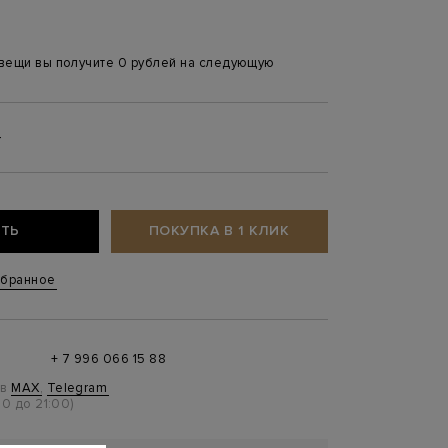
 вещи вы получите 0 рублей на следующую
4
ТЬ
ПОКУПКА В 1 КЛИК
збранное
+ 7 996 066 15 88
 в
MAX
,
Telegram
0 до 21:00)