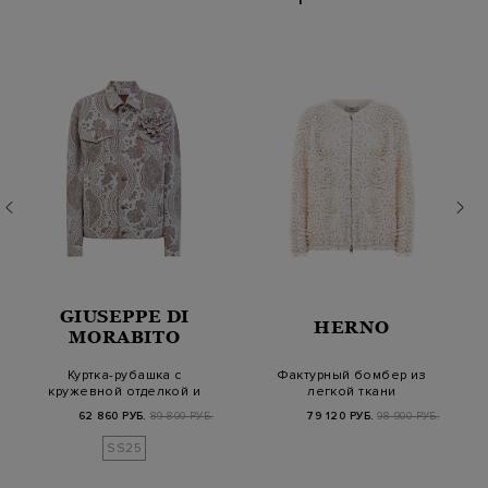
GIUSEPPE DI
HERNO
MORABITO
Куртка-рубашка с
Фактурный бомбер из
кружевной отделкой и
легкой ткани
съемной брошью F…
Georgette с узором
62 860 РУБ.
89 800 РУБ.
79 120 РУБ.
98 900 РУБ.
SS25