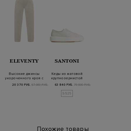
ELEVENTY
SANTONI
Высокие джинсы
Кеды из матовой
укороченного кроя с
крупнозернистой
фактурной
кожи с декоративной
20 370 РУБ.
67 900 РУБ.
63 840 РУБ.
79 800 РУБ.
прострочк…
ст…
SS25
Похожие товары