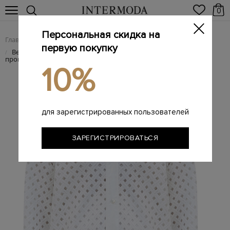
0
Персональная скидка на
Главная
Женщинам
Женская одежда
Женские куртки
/
/
/
первую покупку
Ветровка из пряжи кроше и тафты с водоотталкивающей
/
пропиткой
10%
для зарегистрированных пользователей
ЗАРЕГИСТРИРОВАТЬСЯ