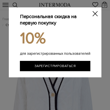
0
Персональная скидка на
Главная
Женщинам
Женская одежда
Женские куртки
/
/
/
первую покупку
Стеганая куртка с V-образным вырезом и вязаной отделкой
/
10%
для зарегистрированных пользователей
ЗАРЕГИСТРИРОВАТЬСЯ