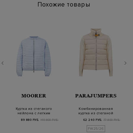
Похожие товары
MOORER
PARAJUMPERS
Куртка из стеганого
Комбинированная
нейлона с легким
куртка из стеганой
пуховым утеплител…
тафты с вязаной отд…
89 880 РУБ.
149 800 РУБ.
62 240 РУБ.
77 800 РУБ.
FW25/26