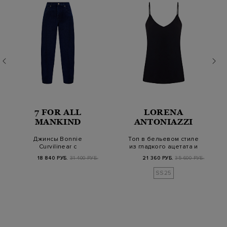
7 FOR ALL
LORENA
MANKIND
ANTONIAZZI
Джинсы Bonnie
Топ в бельевом стиле
Curvilinear с
из гладкого ацетата и
эффектом
шелка
18 840 РУБ.
31 400 РУБ.
21 360 РУБ.
35 600 РУБ.
необработанного к…
SS25