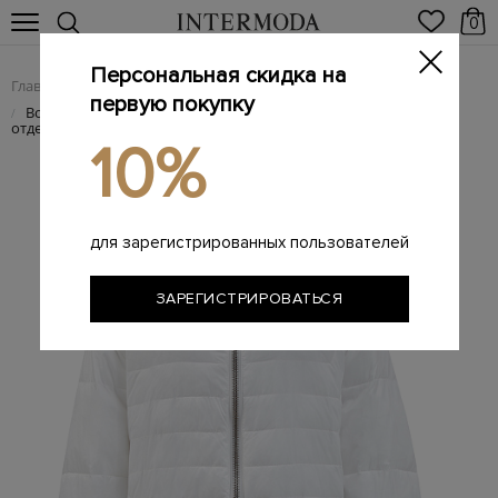
0
Персональная скидка на
Главная
Женщинам
Женская одежда
Женские куртки
/
/
/
первую покупку
Водонепроницаемая куртка с мерцающей трикотажной
/
отделкой
10%
для зарегистрированных пользователей
ЗАРЕГИСТРИРОВАТЬСЯ