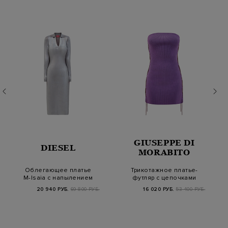
GIUSEPPE DI
DIESEL
MORABITO
Облегающее платье
Трикотажное платье-
M-Isaia с напылением
футляр с цепочками
металлик
из стразов
20 940 РУБ.
69 800 РУБ.
16 020 РУБ.
53 400 РУБ.