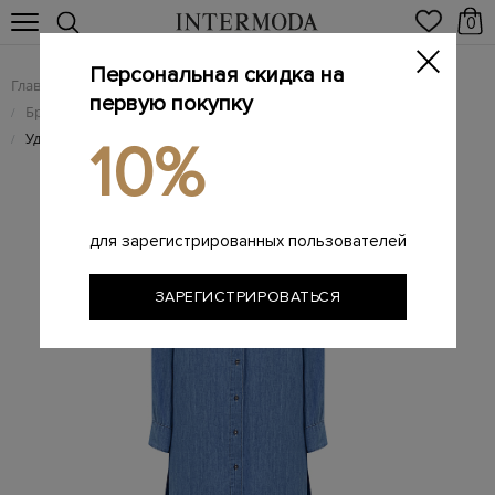
0
Персональная скидка на
Главная
Женщинам
Женская одежда
/
/
первую покупку
Брендовые женские платья
/
Удлиненное платье-рубашка из хлопка и льна с разрезами
/
10%
для зарегистрированных пользователей
ЗАРЕГИСТРИРОВАТЬСЯ