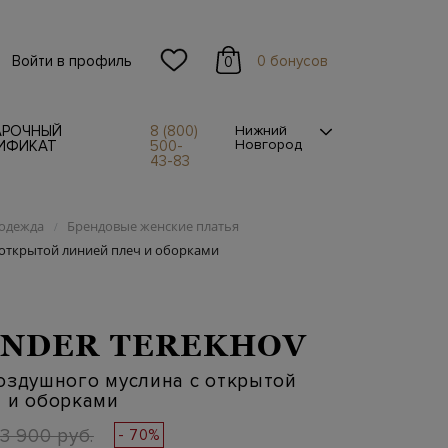
Войти в профиль
0 бонусов
0
АРОЧНЫЙ
8 (800)
Нижний
Новгород
ИФИКАТ
500-
43-83
одежда
Брендовые женские платья
/
 открытой линией плеч и оборками
NDER TEREKHOV
оздушного муслина с открытой
ч и оборками
3 900 руб.
- 70%