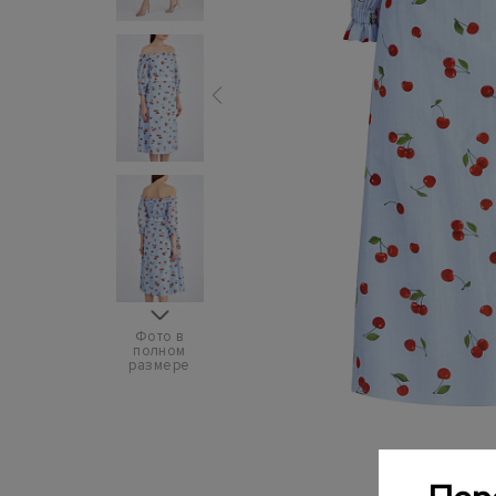
Фото в
полном
размере