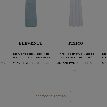
ELEVENTY
FISICO
Платье узорной вязки из
Пляжное платье-макси с
Пла
 с
льна, хлопка и шелка ламе
разрезом и цветочной
с 
…
деталью
РУБ.
79 120 РУБ.
98 900 РУБ.
36 720 РУБ.
45 900 РУБ.
53
SS25
ВСЕ ТОВАРЫ БРЕНДА