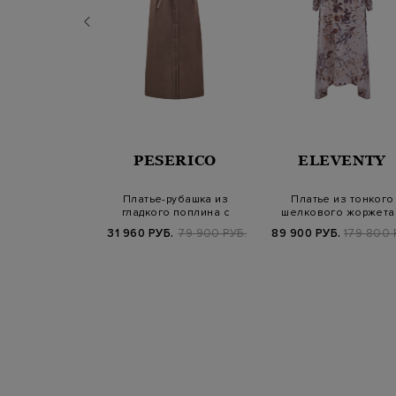
AGERFELD
PESERICO
ELEVENTY
атье с лентой-
Платье-рубашка из
Платье из тонкого
 и съемным
гладкого поплина с
шелкового жоржета
отником
мерцающим поясом…
флористическим м
Б.
58 200 РУБ.
31 960 РУБ.
79 900 РУБ.
89 900 РУБ.
179 800 