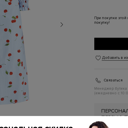
При покупке этой
покупку!
Добавить в и
Связаться
Менеджер бутика
(ежедневно с 10:0
ПЕРСОНАЛ
ПЕРВУЮ П
Подробнее