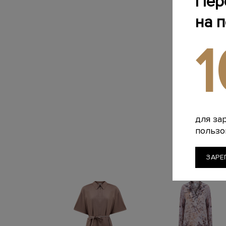
Пер
на 
для за
пользо
ЗАРЕ