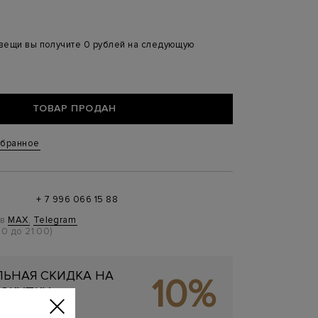
 вещи вы получите 0 рублей на следующую
ТОВАР ПРОДАН
збранное
+ 7 996 066 15 88
 в
MAX
,
Telegram
0 до 21:00)
ЬНАЯ СКИДКА НА
10%
ОКУПКУ