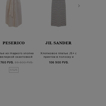
PESERICO
JIL SANDER
FABIANA 
тье из гладкого хлопка
Хлопковое платье JS+ с
Платье-плиссе
ювелирной окантовкой
принтом в полоску и
поясом и тр
Punto…
патчем
ворот
 760 РУБ.
89 600 РУБ.
106 900 РУБ.
73 600 РУБ.
1
SS25
SS2